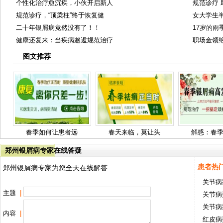
个性化治疗愈沉疾，小伙开启新人
规范诊疗
规范诊疗，“顶梁柱”终于恢复健
女大学生
二十年银屑病竟然没有了！！
17岁的雨
健康还复来：当疾病邂逅规范治疗
职场金领
图文推荐
春季如何让患者远
春天来临，莫让头
解惑：春
郑州银屑病专家在线答疑
患者热
郑州银屑病专家为您全天在线解答
关节病
主题
|
关节病
关节病
内容
|
红皮病