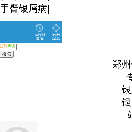
手臂银屑病
|
郑州
银
银