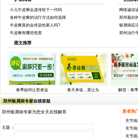
小儿牛皮癣会遗传给下一代吗
网络诚信
各种牛皮癣的治疗方法如何选择
郑州最好
牛皮癣真的会传染给家人吗?
银屑病应
牛皮癣有哪些危害
郑州治疗
图文推荐
春季如何让患者远
春天来临，莫让头
解惑：春
郑州银屑病专家在线答疑
患者热
郑州银屑病专家为您全天在线解答
关节病
主题
|
关节病
关节病