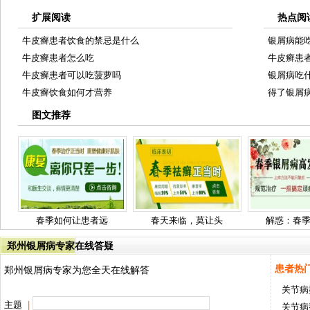
扩展阅读
热点阅
牛皮癣患者饮食的禁忌是什么
银屑病能
牛皮癣患者怎么吃
牛皮癣患
牛皮癣患者可以吃菠萝吗
银屑病吃
牛皮癣饮食如何才营养
得了银屑
图文推荐
春季如何让患者远
春天来临，莫让头
解惑：春
郑州银屑病专家在线答疑
患者热
郑州银屑病专家为您全天在线解答
关节病
主题
|
关节病