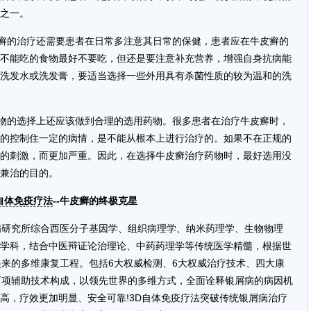
之一。
癣的治疗还需要患者在日常多注意其日常的保健，患者应在牛皮癣的
不能吃的食物最好不要吃，但还是要注意补充营养，增强自身抗病能
洗发水或洗发膏，要适当选择一些外用具有杀菌性质的较为温和的洗
物的选择上还应该做到合理的选用药物。很多患者在治疗牛皮癣时，
的控制住一定的病情，是不能从根本上进行治疗的。如果不在正规的
的刺激，而更加严重。因此，在选择牛皮癣治疗药物时，最好选用没
兼治的目的。
自体免疫疗法
--牛皮癣的终极克星
病研究所综合西医分子基因学、组织病理学、纳米药理学、生物物理
学科，结合中医辩证论治理论、中药药理学等传统医学精髓，根据世
起来的多维康复工程。包括6大权威检测、6大权威治疗技术、四大康
百项辅助技术构成，以领先世界的多维方式，全面诠释银屑病的病因机
高，疗效更加明显、安全可靠!3D自体免疫疗法突破传统银屑病治疗