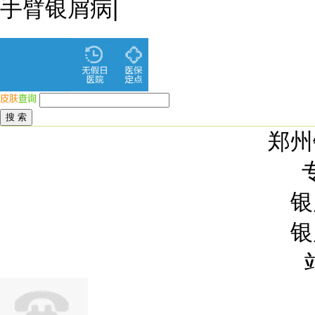
手臂银屑病
|
郑州
银
银