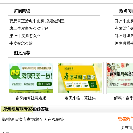
扩展阅读
热点阅
要想真正治愈牛皮癣 必须做到三
郑州牛皮
患上牛皮癣怎么治疗好
有效治疗
患上牛皮癣怎么办
郑州哪里
牛皮癣怎么治
河南哪看
图文推荐
春季如何让患者远
春天来临，莫让头
解惑：春
郑州银屑病专家在线答疑
患者热
郑州银屑病专家为您全天在线解答
关节病